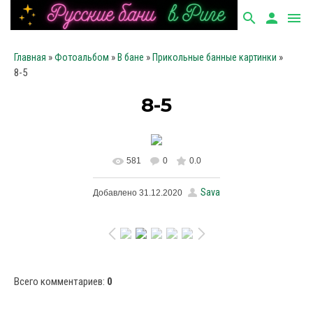
search
person
menu
»
»
»
»
Главная
Фотоальбом
В бане
Прикольные банные картинки
8-5
8-5
581
0
0.0
В реальном размере
Sava
Добавлено
31.12.2020
562x421
/ 68.1Kb
Всего комментариев
:
0