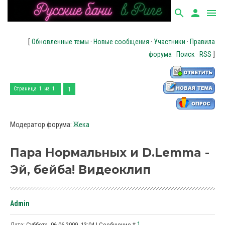
search
person
menu
[
·
·
·
Обновленные темы
Новые сообщения
Участники
Правила
·
·
]
форума
Поиск
RSS
1
Страница
1
из
1
Модератор форума:
Жека
Пара Нормальных и D.Lemma -
Эй, бейба! Видеоклип
Admin
1
Дата: Суббота, 06.06.2009, 13:04 | Сообщение #